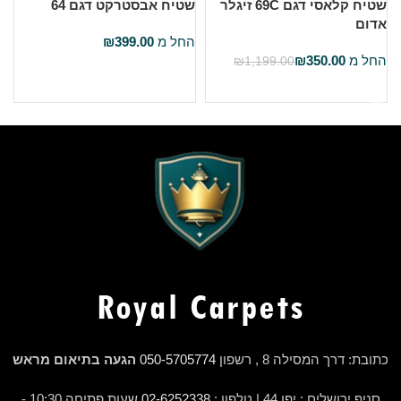
שטיח קלאסי דגם 69C זיגלר
שטיח אבסטרקט דגם 64
ש
אדום
החל מ
399.00
₪
ה
החל מ
350.00
₪
₪
1,199.00
בחר אפשרויות
בחר אפשרויות
כתובת: דרך המסילה 8 , רשפון
050-5705774
הגעה בתיאום מראש
סניף ירושלים : יפו 44 | טלפון :
02-6252338
שעות פתיחה 10:30 -