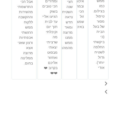
ממש
איכותי
ומחירים
חצי
אבל הכי
כמו
ובמחיר
הכי טובים
שנה
התרשמתי
בצילום.
הכי
בשוק
השטיח
מהשירות
טיפול
זול
הגיעו אליי
נראה
וההקשבה
מסור
שמצאתי
עד לבית
חדש
ללקוח
של בעל
באינטרנט
תוך יום
ומאד
ממש
הבית
וקיבלתי
מרוצה
הרגשתי
(כי
מה
ממנו
אכפתיות
ביקשתי
שרציתי
ממש
ורצון שאני
החלפה
יצאתי
מהמהם
אצא
לשטיח
מבסוט
מרוצה
גדול
ואחזור
ממליצה
יותר).
אליכם
בחום.
אודי
בקרוב ❤️
❤️❤️