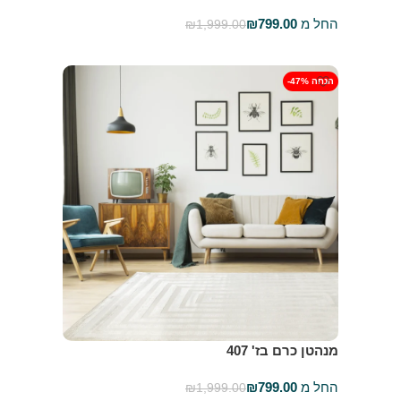
החל מ
799.00
₪
₪
1,999.00
בחר אפשרויות
-47% הנחה
מנהטן כרם בז' 407
החל מ
799.00
₪
₪
1,999.00