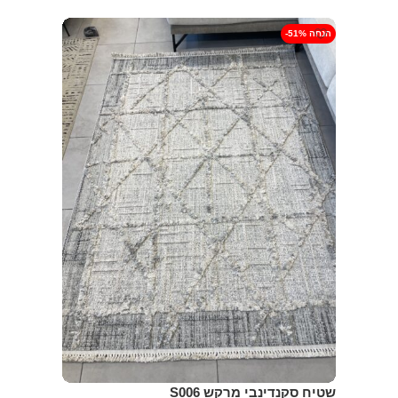
בחר אפשרויות
-51% הנחה
שטיח סקנדינבי מרקש S006