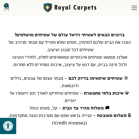
0
ברוכים הבאים לשטיחי רויאל עולם של שטיחים מושלמים!
הפכו את הבית שלכם למזמין, חמים ומלא סטייל עם מבחר מרהיב של
שטיחים לכל סגנון ועיצוב.
אצלנו תמצאו שטיחים איכותיים שמתאימים לסלון, לחדרי השינה
ולכל פינה בבית, עם דגש על עיצוב, איכות ומחירים ללא תחרות.
🎯
שטיחים שיתאימו בדיוק לכם
– מבחר עצום של צבעים, גדלים
ודוגמאות.
💎
איכות בלתי מתפשרת
– שטיחים שיחזיקו לאורך זמן וישמרו על
יופיים.
🚚
משלוח מהיר עד הבית
– קל, פשוט ונוח!
🔒
תשלום מאובטח
– קנייה בראש שקט עם מערכות הגנה מתקדמות.
פתח סרגל
(באמצעות icredit)