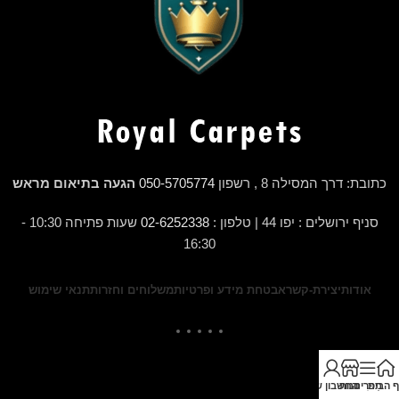
כתובת: דרך המסילה 8 , רשפון
050-5705774
הגעה בתיאום מראש
סניף ירושלים : יפו 44 | טלפון :
02-6252338
שעות פתיחה 10:30 -
16:30
אודות
יצירת-קשר
אבטחת מידע ופרטיות
משלוחים וחזרות
תנאי שימוש
ף הבית
תַפרִיט
חנות
החשבון שלי