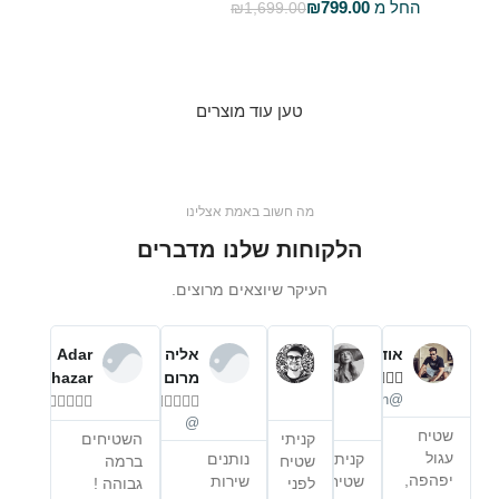
החל מ
799.00
₪
₪
1,699.00
בחר אפשרויות
טען עוד מוצרים
מה חשוב באמת אצלינו
הלקוחות שלנו מדברים
העיקר שיוצאים מרוצים.
אודי פרידמן
עדן
מאיר
אליה
Adar





טייבר
נפתלי
מרום
hazar




















@udifridman
@
@edent
שטיח
קניתי
השטיחים
עגול
קניתי
נותנים
שטיח
ברמה
יפהפה,
שטיח.
שירות
לפני
גבוהה !