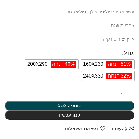
עשוי מסיבי פוליפרופילן , פוליאסטר
אחריות שנה
ארץ יצור טורקיה
גודל
51% הנחה
160X230
40% הנחה
200X290
32% הנחה
240X330
הוספה לסל
קנה עכשיו
לְהַשְׁווֹת
רשימת משאלות