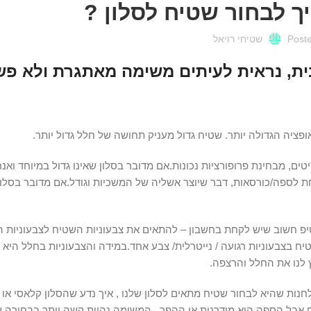
יך לבחור שטיח לסלון ?
Post
שטיחי רויאל
ית, נראית לעיתים משימה מאתגרת ולא פש
, מבחינת פרופורציות נכונות.אם מדובר בסלון שאינו גדול במיוחד ואנחנ
ון כ- 20 ס”מ נוספים שיכנסו מתחת לספה/כורסאות, דבר שיוצר אשליה של המשכיות וגודל.אם מדובר בס
 טיפ חשוב שיש לקחת בחשבון – להתאים את צבעוניות השטיח לצבעוניות ה
ח בצבעוניות רגועה / נייטרלית/ צבע אחד.במידה והצבעוניות בחלל היא 
ץ לנו את החלל והרצפה.
חנות שהיא לבחור שטיח מתאים לסלון שלנו , איך נדע שהסלון קלאסי או מ
ם אבל הספה היא מודרנית או ההפך , המשימה נהיית קשה יותר בבחירה של