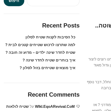
חיפוש
וטה..
Recent Posts
כל הסיבות לקנות שטיח לסלון
למה שתרצו לרכוש שטיחים קטנים לבית ?
שטיח לחדר שינה ילדים – מדוע זה חובה ?
ו רוצים ליצור
איך בוחרים שטיח לחדר שינה ?
לון גדול מאוד
איך מוצאים שטיחים בזול לסלון ?
חלל, דבר נוסף
ברובה
Recent Comments
ודרני ? אז
WIkI.EqoARevival.CoM
על
שטיח לולאות
נו , למצוא