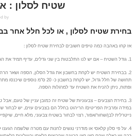
שטיח לסלון : א
ed by
בחירת שטיח לסלון , או לכל חלל אחר בב
אז קחו באהבה כמה טיפים חשובים לבחירת שטיח לסלון :
1. גודל השטיח – אם יש לנו התלבטות בין שני גדלים, עדיף תמיד את האופציה הגדולה יותר. שטיח גדול מעניק תחושה של חלל גדול יותר.
2. בבחירת השטיח יש לקחת בחשבון את גודל הסלון, הספה ושאר הרהיטים
תחושה של חלל גדול, יש לקחת בחשב
ופתוח, ניתן להניח את השטיח עד למרגלות הספה.
3. בחירת הצבעים – צבעוניות של שטיח זה כמובן עניין של טעם, אבל
במידה ומרבית הפריטים/ הריהוט בחלל הם בצבעים עזים, יש לבחור שטי
נייטרלית לבן/שחור/אפור, רצוי לבחור בשטיח צבעוני, מלא חיים, שיקפי
4. על פי סלון קלאסי או מודרני נגשים לחנות עם מטרה שלשמה הגענו ל
ככה יש כאלה שהם חצי חצי הכוונה שהריצוף קלאסי והווילונות קלאסיי