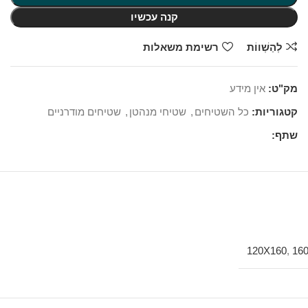
קנה עכשיו
לְהַשְׁווֹת
רשימת משאלות
מק"ט:
אין מידע
קטגוריות:
כל השטיחים
,
שטיחי מנהטן
,
שטיחים מודרניים
שתף:
120X160
,
16