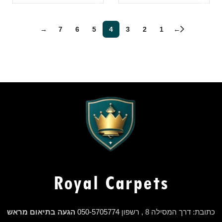
→
7
6
5
4
3
2
1
←
כתובת: דרך המסילה 8 , רשפון
050-5705774
הגעה בתיאום מראש