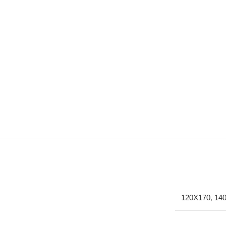
120X170
,
14