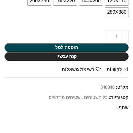
200X290
160X220
140X200
120X170
280X380
הוספה לסל
קנה עכשיו
לְהַשְׁווֹת
רשימת משאלות
מק"ט:
548848
קטגוריות:
כל השטיחים
,
שטיחים מודרניים
שתף: