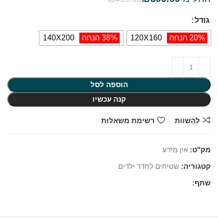
גודל
20% הנחה
120X160
38% הנחה
140X200
הוספה לסל
קנה עכשיו
לְהַשְׁווֹת
רשימת משאלות
מק"ט:
אין מידע
קטגוריה:
שטיחים לחדר ילדים
שתף: